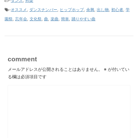
-
ダンス
,
邦楽
-
オススメ
,
ダンスナンバー
,
ヒップホップ
,
余興
,
出し物
,
初心者
,
学
園祭
,
忘年会
,
文化祭
,
曲
,
楽曲
,
簡単
,
踊りやすい曲
comment
メールアドレスが公開されることはありません。
※
が付いてい
る欄は必須項目です