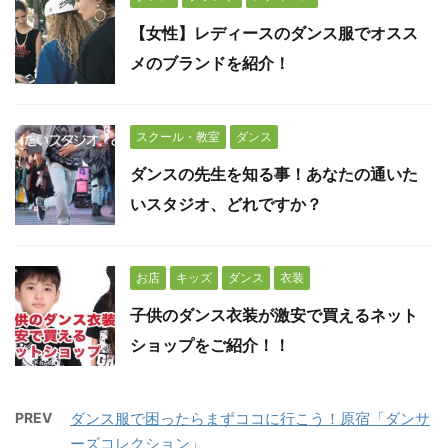
【女性】レディースのダンス服でオスス
メのブランドを紹介！
スクール・教室
ダンス
ダンスの先生を知る事！あなたの通いた
いスタジオ、どれですか？
お店
キッズ
ダンス
衣装
子供のダンス衣装が激安で買えるネット
ショップをご紹介！！
PREV
ダンス服で困ったらまずココに行こう！原宿「ダンサ
ーズコレクション」