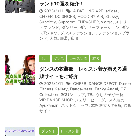
ランド10選を紹介！
2023/4/11
A BATHING APE
,
adidas
,
CHEER
,
DC SHOES
,
HOOD BY AIR
,
Stussy
,
Subciety
,
Supreme
,
THRASHER
,
xlarge
,
ストリー
トブランド
,
ダンサー
,
ダンサーファッション
,
ダン
スTシャツ
,
ダンスファッション
,
ファッションブラ
ンド
,
人気
,
服装
,
私服
お店
ダンス
レッスン着
衣装
ダンスの衣装服・レッスン着が買える通
販サイトをご紹介
2023/4/11
CHEER
,
DANCE DEPOT
,
Dance
Fitness Gallery
,
Dance-nets
,
Fanky Angel
,
OZ
Collection
,
SOUショップ
,
TRJ うちの子が一番
,
VIP DANCE SHOP
,
ジェリービー
,
ダンス衣装の
Ayukaman
,
ネットショップ
,
本格派大人のB系
,
通販
サイト
ブランド
レッスン着