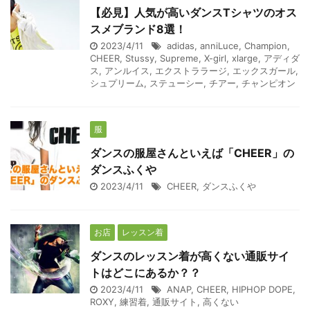
【必見】人気が高いダンスTシャツのオス
スメブランド8選！
2023/4/11
adidas
,
anniLuce
,
Champion
,
CHEER
,
Stussy
,
Supreme
,
X-girl
,
xlarge
,
アディダ
ス
,
アンルイス
,
エクストララージ
,
エックスガール
,
シュプリーム
,
ステューシー
,
チアー
,
チャンピオン
服
ダンスの服屋さんといえば「CHEER」の
ダンスふくや
2023/4/11
CHEER
,
ダンスふくや
お店
レッスン着
ダンスのレッスン着が高くない通販サイ
トはどこにあるか？？
2023/4/11
ANAP
,
CHEER
,
HIPHOP DOPE
,
ROXY
,
練習着
,
通販サイト
,
高くない