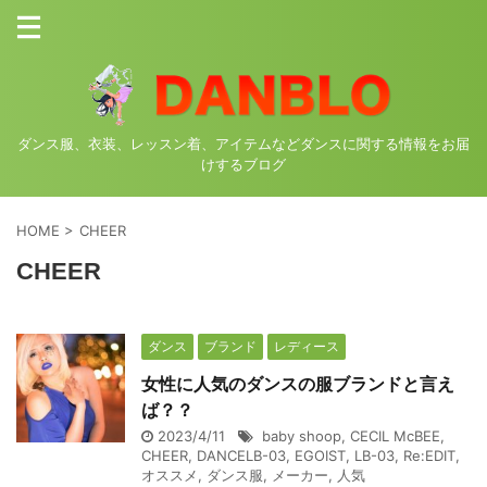
ダンス服、衣装、レッスン着、アイテムなどダンスに関する情報をお届
けするブログ
HOME
>
CHEER
CHEER
ダンス
ブランド
レディース
女性に人気のダンスの服ブランドと言え
ば？？
2023/4/11
baby shoop
,
CECIL McBEE
,
CHEER
,
DANCELB-03
,
EGOIST
,
LB-03
,
Re:EDIT
,
オススメ
,
ダンス服
,
メーカー
,
人気