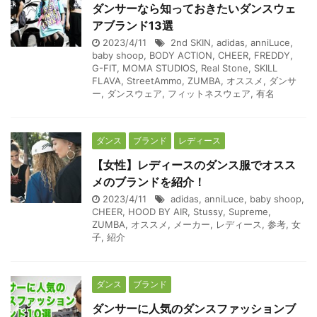
ダンサーなら知っておきたいダンスウェ
アブランド13選
2023/4/11
2nd SKIN
,
adidas
,
anniLuce
,
baby shoop
,
BODY ACTION
,
CHEER
,
FREDDY
,
G-FIT
,
MOMA STUDIOS
,
Real Stone
,
SKILL
FLAVA
,
StreetAmmo
,
ZUMBA
,
オススメ
,
ダンサ
ー
,
ダンスウェア
,
フィットネスウェア
,
有名
ダンス
ブランド
レディース
【女性】レディースのダンス服でオスス
メのブランドを紹介！
2023/4/11
adidas
,
anniLuce
,
baby shoop
,
CHEER
,
HOOD BY AIR
,
Stussy
,
Supreme
,
ZUMBA
,
オススメ
,
メーカー
,
レディース
,
参考
,
女
子
,
紹介
ダンス
ブランド
ダンサーに人気のダンスファッションブ