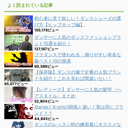
よく読まれている記事
初心者に見て欲しい！ダンスシューズの選
び方【ヒップホップ編】
155,178ビュー
ダンサーに人気のダンスファッションブラ
ンド10選を紹介！
127,167ビュー
フラダンスで使われる・踊りやすい有名な
曲ベスト10の発表
90,589ビュー
【保存版】ダンスの服で定番の人気ブラン
ドを紹介！これを見れば間違いない！
65,677ビュー
【レディース】ダンサーに人気の髪型〈ヘ
アスタイル〉まとめ
52,804ビュー
XlargeとX-girlの関係と違い！実は同じブラ
ンド？？
44,845ビュー
ダンスのレッスン時の練習着にオススメな