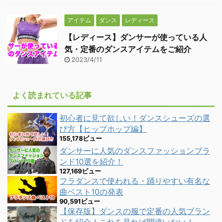
アイテム
ダンス
レディース
【レディース】ダンサーが使っている人
気・定番のダンスアイテムをご紹介
2023/4/11
よく読まれている記事
初心者に見て欲しい！ダンスシューズの選
び方【ヒップホップ編】
155,178ビュー
ダンサーに人気のダンスファッションブラ
ンド10選を紹介！
127,169ビュー
フラダンスで使われる・踊りやすい有名な
曲ベスト10の発表
90,591ビュー
【保存版】ダンスの服で定番の人気ブラン