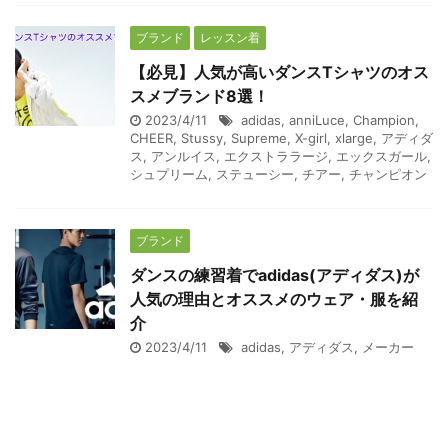
ブランド
レッスン着
【必見】人気が高いダンスTシャツのオス
スメブランド8選！
2023/4/11
adidas
,
anniLuce
,
Champion
,
CHEER
,
Stussy
,
Supreme
,
X-girl
,
xlarge
,
アディダ
ス
,
アンルイス
,
エクストララージ
,
エックスガール
,
シュプリーム
,
ステューシー
,
チアー
,
チャンピオン
ブランド
ダンスの練習着でadidas(アディダス)が
人気の理由とオススメのウェア・服を紹
介
2023/4/11
adidas
,
アディダス
,
メーカー