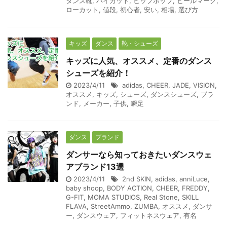
ダンス靴
,
ハイカット
,
ヒップホップ
,
ヒールマーク
,
ローカット
,
値段
,
初心者
,
安い
,
相場
,
選び方
キッズ
ダンス
靴・シューズ
キッズに人気、オススメ、定番のダンス
シューズを紹介！
2023/4/11
adidas
,
CHEER
,
JADE
,
VISION
,
オススメ
,
キッズ
,
シューズ
,
ダンスシューズ
,
ブラ
ンド
,
メーカー
,
子供
,
瞬足
ダンス
ブランド
ダンサーなら知っておきたいダンスウェ
アブランド13選
2023/4/11
2nd SKIN
,
adidas
,
anniLuce
,
baby shoop
,
BODY ACTION
,
CHEER
,
FREDDY
,
G-FIT
,
MOMA STUDIOS
,
Real Stone
,
SKILL
FLAVA
,
StreetAmmo
,
ZUMBA
,
オススメ
,
ダンサ
ー
,
ダンスウェア
,
フィットネスウェア
,
有名