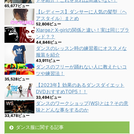
ドを紹介！これを見れば間違いない！
65,677ビュー
【レディース】ダンサーに人気の髪型〈ヘ
アスタイル〉まとめ
52,806ビュー
XlargeとX-girlの関係と違い！実は同じブラ
ンド？？
44,846ビュー
ダンスのレッスン時の練習着にオススメな
服装を紹介
43,911ビュー
ダンスのフリーが踊れない人に教えたいコ
ツや練習法！
35,528ビュー
【2023年】効果のあるダンスダイエット
DVDおすすめTOP5！！
33,494ビュー
ダンスのワークショップ(WS)とは？その意
味とどんな事をするのか
33,478ビュー
ダンス服に関する記事