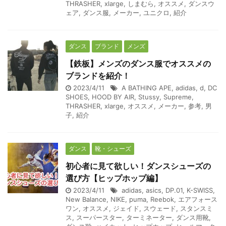
THRASHER
,
xlarge
,
しまむら
,
オススメ
,
ダンスウ
ェア
,
ダンス服
,
メーカー
,
ユニクロ
,
紹介
ダンス
ブランド
メンズ
【鉄板】メンズのダンス服でオススメの
ブランドを紹介！
2023/4/11
A BATHING APE
,
adidas
,
d
,
DC
SHOES
,
HOOD BY AIR
,
Stussy
,
Supreme
,
THRASHER
,
xlarge
,
オススメ
,
メーカー
,
参考
,
男
子
,
紹介
ダンス
靴・シューズ
初心者に見て欲しい！ダンスシューズの
選び方【ヒップホップ編】
2023/4/11
adidas
,
asics
,
DP.01
,
K-SWISS
,
New Balance
,
NIKE
,
puma
,
Reebok
,
エアフォース
ワン
,
オススメ
,
ジェイド
,
スウェード
,
スタンスミ
ス
,
スーパースター
,
ターミネーター
,
ダンス用靴
,