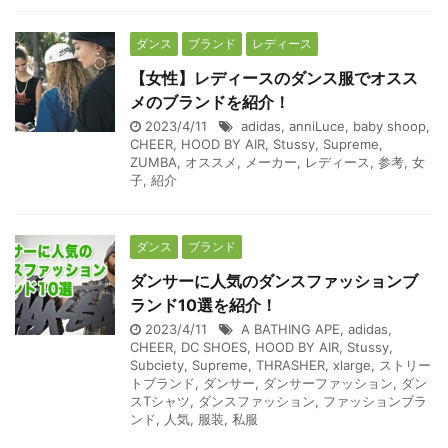
ダンス
ブランド
レディース
【女性】レディースのダンス服でオスス
メのブランドを紹介！
2023/4/11
adidas
,
anniLuce
,
baby shoop
,
CHEER
,
HOOD BY AIR
,
Stussy
,
Supreme
,
ZUMBA
,
オススメ
,
メーカー
,
レディース
,
参考
,
女
子
,
紹介
ダンス
ブランド
ダンサーに人気のダンスファッションブ
ランド10選を紹介！
2023/4/11
A BATHING APE
,
adidas
,
CHEER
,
DC SHOES
,
HOOD BY AIR
,
Stussy
,
Subciety
,
Supreme
,
THRASHER
,
xlarge
,
ストリー
トブランド
,
ダンサー
,
ダンサーファッション
,
ダン
スTシャツ
,
ダンスファッション
,
ファッションブラ
ンド
,
人気
,
服装
,
私服