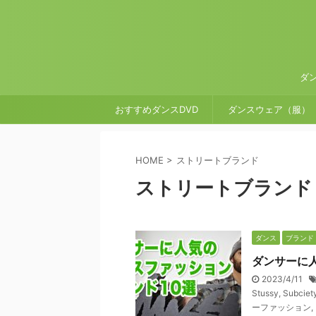
ダ
おすすめダンスDVD
ダンスウェア（服）
HOME
>
ストリートブランド
ストリートブランド
ダンス
ブランド
ダンサーに
2023/4/11
Stussy
,
Subciet
ーファッション
,