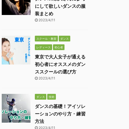
にして欲しいダンスの服
装まとめ
2023/4/11
スクール・教室
ダンス
レディース
初心者
東京で大人女子が通える
初心者にオススメのダン
ススクールの選び方
2023/4/11
ダンス
技術
ダンスの基礎！アイソレ
ーションのやり方・練習
方法
2023/4/11