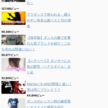
介！
127,168ビュー
フラダンスで使われる・踊り
やすい有名な曲ベスト10の発
表
90,590ビュー
【保存版】ダンスの服で定番
の人気ブランドを紹介！これ
を見れば間違いない！
65,677ビュー
【レディース】ダンサーに人
気の髪型〈ヘアスタイル〉ま
とめ
52,806ビュー
XlargeとX-girlの関係と違い！
実は同じブランド？？
44,846ビュー
ダンスのレッスン時の練習着
にオススメな服装を紹介