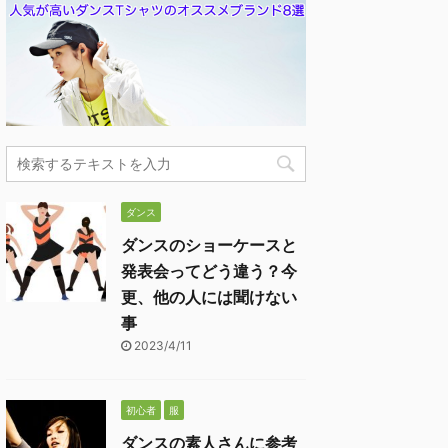
ダンス
ダンスのショーケースと
発表会ってどう違う？今
更、他の人には聞けない
事
2023/4/11
初心者
服
ダンスの素人さんに参考