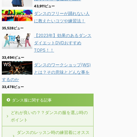
43,911ビュー
ダンスのフリーが踊れない人
に教えたいコツや練習法！
35,528ビュー
【2023年】効果のあるダンス
ダイエットDVDおすすめ
TOP5！！
33,494ビュー
ダンスのワークショップ(WS)
とは？その意味とどんな事を
するのか
33,478ビュー
ダンス服に関する記事
どれが良いの？？ダンスの服を選ぶ時の
ポイント
ダンスのレッスン時の練習着にオスス