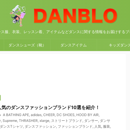
ンス服、衣装、レッスン着、アイテムなどダンスに関する情報をお届けするブ
ダンスシューズ（靴）
ダンスアイテム
キッズダン
人気のダンスファッションブランド10選を紹介！
A BATHING APE
,
adidas
,
CHEER
,
DC SHOES
,
HOOD BY AIR
,
y
,
Supreme
,
THRASHER
,
xlarge
,
ストリートブランド
,
ダンサー
,
ダンサ
ダンスTシャツ
,
ダンスファッション
,
ファッションブランド
,
人気
,
服装
,