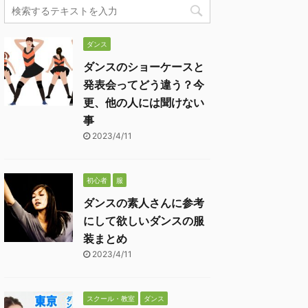
ダンス
ダンスのショーケースと
発表会ってどう違う？今
更、他の人には聞けない
事
2023/4/11
初心者
服
ダンスの素人さんに参考
にして欲しいダンスの服
装まとめ
2023/4/11
スクール・教室
ダンス