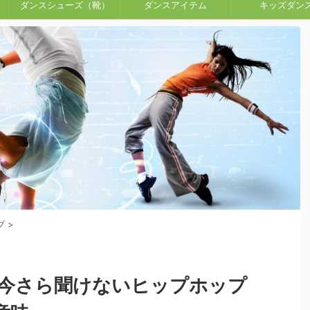
ダンスシューズ（靴）
ダンスアイテム
キッズダン
プ
>
今さら聞けないヒップホップ