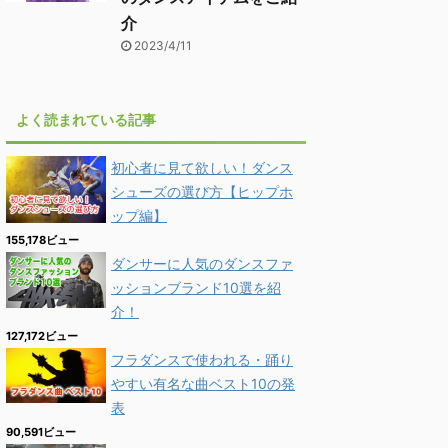
介
2023/4/11
よく読まれている記事
初心者に見て欲しい！ダンス
シューズの選び方【ヒップホ
ップ編】
155,178ビュー
ダンサーに人気のダンスファ
ッションブランド10選を紹
介！
127,172ビュー
フラダンスで使われる・踊り
やすい有名な曲ベスト10の発
表
90,591ビュー