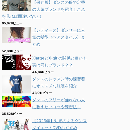
【保存版】ダンスの服で定番
の人気ブランドを紹介！これ
を見れば間違いない！
65,678ビュー
【レディース】ダンサーに人
気の髪型〈ヘアスタイル〉ま
とめ
52,806ビュー
XlargeとX-girlの関係と違い！
実は同じブランド？？
44,846ビュー
ダンスのレッスン時の練習着
にオススメな服装を紹介
43,911ビュー
ダンスのフリーが踊れない人
に教えたいコツや練習法！
35,528ビュー
【2023年】効果のあるダンス
ダイエットDVDおすすめ