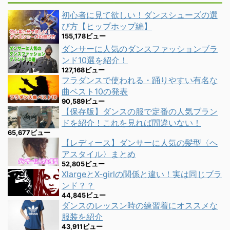
初心者に見て欲しい！ダンスシューズの選
び方【ヒップホップ編】
155,178ビュー
ダンサーに人気のダンスファッションブラ
ンド10選を紹介！
127,168ビュー
フラダンスで使われる・踊りやすい有名な
曲ベスト10の発表
90,589ビュー
【保存版】ダンスの服で定番の人気ブラン
ドを紹介！これを見れば間違いない！
65,677ビュー
【レディース】ダンサーに人気の髪型〈ヘ
アスタイル〉まとめ
52,805ビュー
XlargeとX-girlの関係と違い！実は同じブラ
ンド？？
44,845ビュー
ダンスのレッスン時の練習着にオススメな
服装を紹介
43,911ビュー