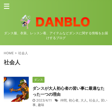
ダンス服、衣装、レッスン着、アイテムなどダンスに関する情報をお届
けするブログ
HOME
>
社会人
社会人
ダンス
ダンスが大人初心者の習い事に最適なた
った一つの理由
2023/4/11
仲間
,
初心者
,
大人
,
社会人
,
習い
事
,
趣味