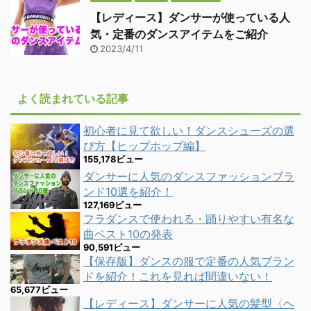
【レディース】ダンサーが使っている人
気・定番のダンスアイテムをご紹介
2023/4/11
よく読まれている記事
初心者に見て欲しい！ダンスシューズの選
び方【ヒップホップ編】
155,178ビュー
ダンサーに人気のダンスファッションブラ
ンド10選を紹介！
127,169ビュー
フラダンスで使われる・踊りやすい有名な
曲ベスト10の発表
90,591ビュー
【保存版】ダンスの服で定番の人気ブラン
ドを紹介！これを見れば間違いない！
65,677ビュー
【レディース】ダンサーに人気の髪型〈ヘ