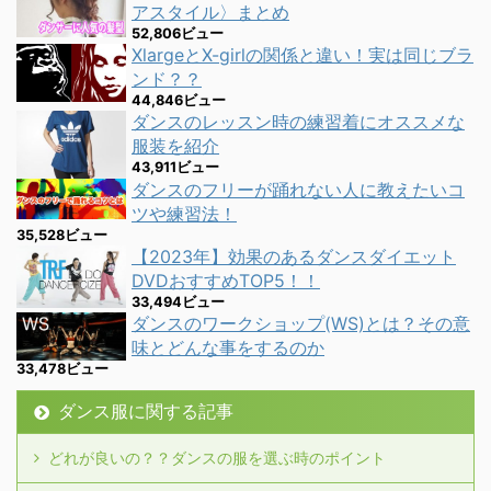
アスタイル〉まとめ
52,806ビュー
XlargeとX-girlの関係と違い！実は同じブラ
ンド？？
44,846ビュー
ダンスのレッスン時の練習着にオススメな
服装を紹介
43,911ビュー
ダンスのフリーが踊れない人に教えたいコ
ツや練習法！
35,528ビュー
【2023年】効果のあるダンスダイエット
DVDおすすめTOP5！！
33,494ビュー
ダンスのワークショップ(WS)とは？その意
味とどんな事をするのか
33,478ビュー
ダンス服に関する記事
どれが良いの？？ダンスの服を選ぶ時のポイント