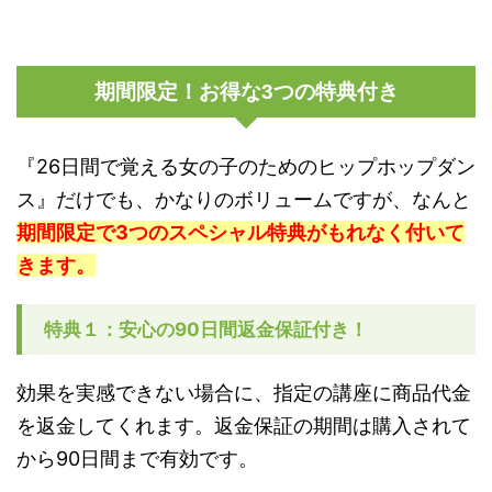
期間限定！お得な3つの特典付き
『26日間で覚える女の子のためのヒップホップダン
ス』だけでも、かなりのボリュームですが、なんと
期間限定で3つのスペシャル特典がもれなく付いて
きます。
特典１：安心の90日間返金保証付き！
効果を実感できない場合に、指定の講座に商品代金
を返金してくれます。返金保証の期間は購入されて
から90日間まで有効です。