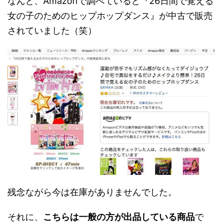
なんと、Amazonで調べていると『26日間で覚える
女の子のためのヒップホップダンス』が中古で販売
されていました（笑）
残念ながら今は在庫がありませんでした。
それに、
こちらは一般の方が出品している商品
で