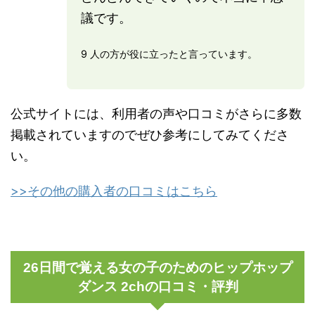
議です。
9 人の方が役に立ったと言っています。
公式サイトには、利用者の声や口コミがさらに多数
掲載されていますのでぜひ参考にしてみてくださ
い。
>>その他の購入者の口コミはこちら
26日間で覚える女の子のためのヒップホップ
ダンス 2chの口コミ・評判