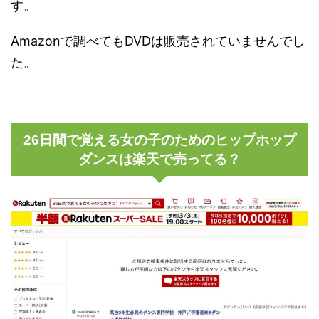
す。
Amazonで調べてもDVDは販売されていませんでし
た。
26日間で覚える女の子のためのヒップホップ
ダンスは楽天で売ってる？