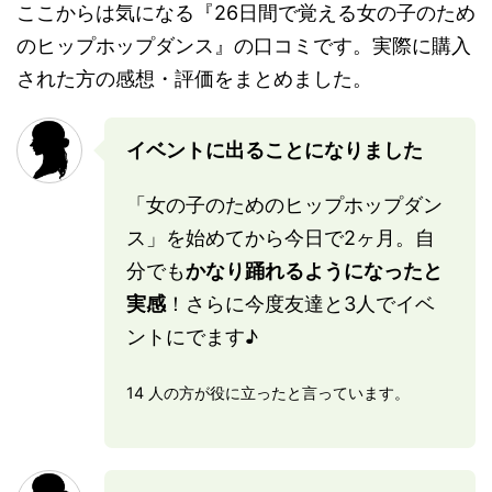
ここからは気になる『26日間で覚える女の子のため
のヒップホップダンス』の口コミです。実際に購入
された方の感想・評価をまとめました。
イベントに出ることになりました
「女の子のためのヒップホップダン
ス」を始めてから今日で2ヶ月。自
分でも
かなり踊れるようになったと
実感
！さらに今度友達と3人でイベ
ントにでます♪
14 人の方が役に立ったと言っています。