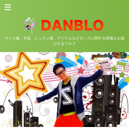
ダンス服、衣装、レッスン着、アイテムなどダンスに関する情報をお届
けするブログ