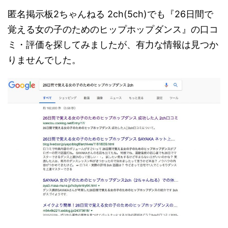
匿名掲示板2ちゃんねる 2ch(5ch)でも『26日間で
覚える女の子のためのヒップホップダンス』の口コ
ミ・評価を探してみましたが、有力な情報は見つか
りませんでした。