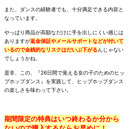
また、ダンスの経験者でも、十分満足できる内容と
なっています。
やっぱり商品が高額なだけに手を出しにくい感じは
ありますが
返金保証やメールサポートなどが付いて
いるので金銭的なリスクはだいぶ下がる
んじゃない
でしょうかね。
是非、この、『26日間で覚える女の子のためのヒッ
プホップダンス』を実践して、ヒップホップダンス
の楽しさを味わって下さい。
期間限定の特典はいつ終わるか分から
ないので購入するならお早めに！