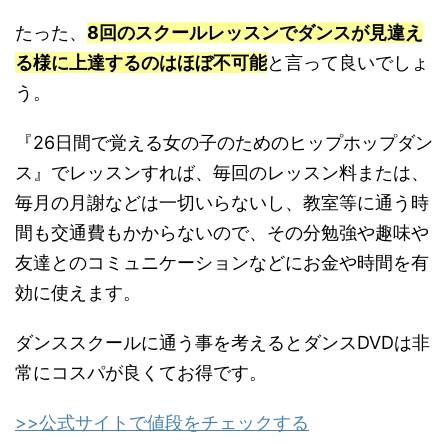
たった、
8回のスクールレッスンでダンスが見違え
る様に上達するのはほぼ不可能
と言って良いでしょ
う。
『26日間で覚える女の子のためのヒップホップダン
ス』でレッスンすれば、毎回のレッスン料または、
毎月の月謝などは一切いらないし、教室等に通う時
間も交通費もかからないので、その分勉強や趣味や
友達とのコミュニケーションなどにお金や時間を有
効に使えます。
ダンススクールに通う事を考えるとダンスDVDは非
常にコスパが良くてお得です。
>>公式サイトで値段をチェックする