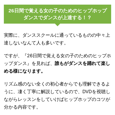
26日間で覚える女の子のためのヒップホップ
ダンスでダンスが上達する！？
実際に、ダンススクールに通っているものの中々上
達しないなんて人も多いです。
ですが、『26日間で覚える女の子のためのヒップホ
ップダンス』を見れば、
誰もがダンスを踊れて楽し
める様になります。
リズム感のない全くの初心者からでも理解できるよ
うに、凄く丁寧に解説しているので、DVDを視聴し
ながらレッスンをしていけばヒップホップのコツが
分かる内容です。