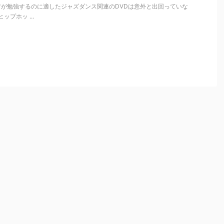
方が勉強するのに適したジャズダンス関連のDVDは意外と出回っていな
ップホッ ...