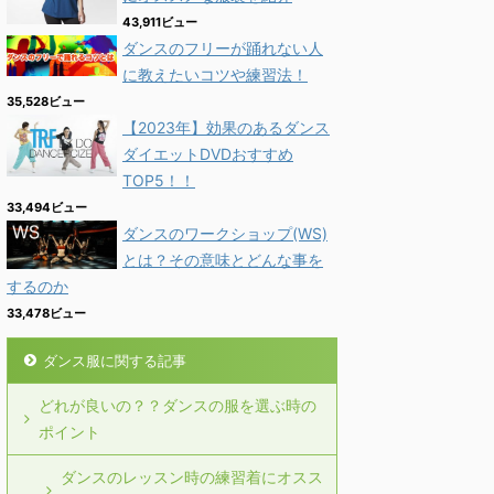
43,911ビュー
ダンスのフリーが踊れない人
に教えたいコツや練習法！
35,528ビュー
【2023年】効果のあるダンス
ダイエットDVDおすすめ
TOP5！！
33,494ビュー
ダンスのワークショップ(WS)
とは？その意味とどんな事を
するのか
33,478ビュー
ダンス服に関する記事
どれが良いの？？ダンスの服を選ぶ時の
ポイント
ダンスのレッスン時の練習着にオスス