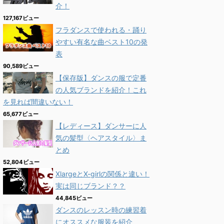
介！
127,167ビュー
フラダンスで使われる・踊り
やすい有名な曲ベスト10の発
表
90,589ビュー
【保存版】ダンスの服で定番
の人気ブランドを紹介！これ
を見れば間違いない！
65,677ビュー
【レディース】ダンサーに人
気の髪型〈ヘアスタイル〉ま
とめ
52,804ビュー
XlargeとX-girlの関係と違い！
実は同じブランド？？
44,845ビュー
ダンスのレッスン時の練習着
にオススメな服装を紹介