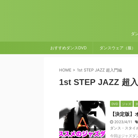
ダ
おすすめダンスDVD
ダンスウェア（服）
HOME
>
1st STEP JAZZ 超入門編
1st STEP JAZZ 
DVD
ジャズ
【決定版】オ
2023/4/11
ダンス・スタイ
今回はジャズダン