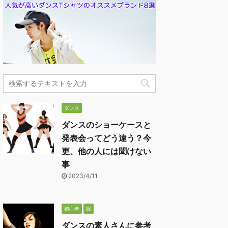
ダンス
ダンスのショーケースと
発表会ってどう違う？今
更、他の人には聞けない
事
2023/4/11
初心者
服
ダンスの素人さんに参考