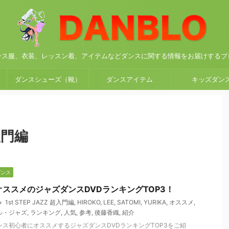
ンス服、衣装、レッスン着、アイテムなどダンスに関する情報をお届けするブ
ダンスシューズ（靴）
ダンスアイテム
キッズダン
超入門編
ダンス
ススメのジャズダンスDVDランキングTOP3！
1st STEP JAZZ 超入門編
,
HIROKO
,
LEE
,
SATOMI
,
YURIKA
,
オススメ
,
ル・ジャズ
,
ランキング
,
人気
,
参考
,
後藤香織
,
紹介
ス初心者にオススメするジャズダンスDVDランキングTOP3をご紹