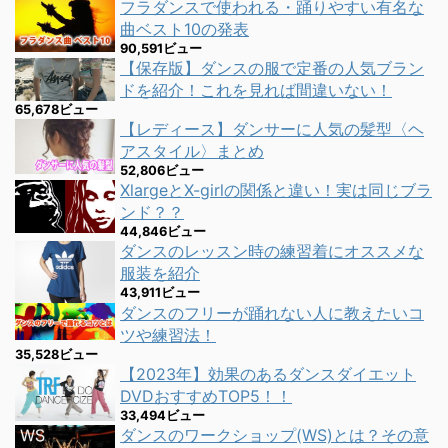
フラダンスで使われる・踊りやすい有名な
曲ベスト10の発表
90,591ビュー
【保存版】ダンスの服で定番の人気ブラン
ドを紹介！これを見れば間違いない！
65,678ビュー
【レディース】ダンサーに人気の髪型〈ヘ
アスタイル〉まとめ
52,806ビュー
XlargeとX-girlの関係と違い！実は同じブラ
ンド？？
44,846ビュー
ダンスのレッスン時の練習着にオススメな
服装を紹介
43,911ビュー
ダンスのフリーが踊れない人に教えたいコ
ツや練習法！
35,528ビュー
【2023年】効果のあるダンスダイエット
DVDおすすめTOP5！！
33,494ビュー
ダンスのワークショップ(WS)とは？その意