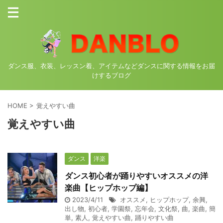
ダンス服、衣装、レッスン着、アイテムなどダンスに関する情報をお届
けするブログ
HOME
>
覚えやすい曲
覚えやすい曲
ダンス
洋楽
ダンス初心者が踊りやすいオススメの洋
楽曲【ヒップホップ編】
2023/4/11
オススメ
,
ヒップホップ
,
余興
,
出し物
,
初心者
,
学園祭
,
忘年会
,
文化祭
,
曲
,
楽曲
,
簡
単
,
素人
,
覚えやすい曲
,
踊りやすい曲