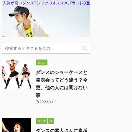
ダンス
ダンスのショーケースと
発表会ってどう違う？今
更、他の人には聞けない
事
2023/4/11
初心者
服
ダンスの素人さんに参考