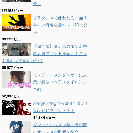
介！
127,168ビュー
フラダンスで使われる・踊り
やすい有名な曲ベスト10の発
表
90,590ビュー
【保存版】ダンスの服で定番
の人気ブランドを紹介！これ
を見れば間違いない！
65,677ビュー
【レディース】ダンサーに人
気の髪型〈ヘアスタイル〉ま
とめ
52,806ビュー
XlargeとX-girlの関係と違い！
実は同じブランド？？
44,846ビュー
ダンスのレッスン時の練習着
にオススメな服装を紹介