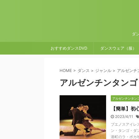
ダ
おすすめダンスDVD
ダンスウェア（服）
HOME
>
ダンス
>
ジャンル
>
アルゼンチ
アルゼンチンタンゴ
アルゼンチンタン
【簡単】初
2023/4/11
ブエノスアイレ
ン・タンゴ・ダ
港町のラ・ボカ地