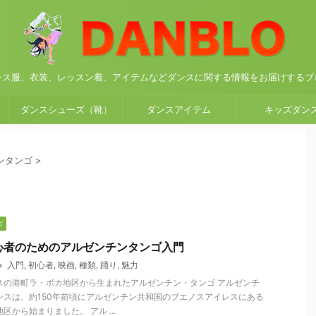
ンス服、衣装、レッスン着、アイテムなどダンスに関する情報をお届けするブ
ダンスシューズ（靴）
ダンスアイテム
キッズダン
ンタンゴ
>
ゴ
心者のためのアルゼンチンタンゴ入門
入門
,
初心者
,
映画
,
種類
,
踊り
,
魅力
スの港町ラ・ボカ地区から生まれたアルゼンチン・タンゴ アルゼンチ
ンスは、約150年前頃にアルゼンチン共和国のブエノスアイレスにある
区から始まりました。 アル ...