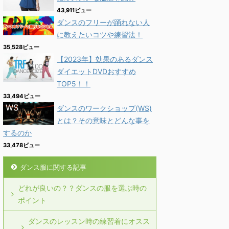
43,911ビュー
ダンスのフリーが踊れない人
に教えたいコツや練習法！
35,528ビュー
【2023年】効果のあるダンス
ダイエットDVDおすすめ
TOP5！！
33,494ビュー
ダンスのワークショップ(WS)
とは？その意味とどんな事を
するのか
33,478ビュー
ダンス服に関する記事
どれが良いの？？ダンスの服を選ぶ時の
ポイント
ダンスのレッスン時の練習着にオスス